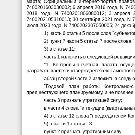
марта; Официальный интернет-портал правов
7400201603030002; 6 апреля 2016 года, N 740
2018 года, N 7400201806080012; 3 апреля 
7400202105310013; 30 сентября 2021 года, N 
июля 2023 года, N 7400202307050005; 24 дека
1) часть 6 статьи 5 после слов "субъек
2) пункт 7 части 5 статьи 7 после слов
3) в статье 11:
часть 1 изложить в следующей редакции
"1. Контрольно-счетная палата осущ
разрабатывается и утверждается ею самостояте
абзац второй части 2 изложить в следу
"Годовой план работы Контрольно-с
предшествующего планируемому, и не позднее 1
часть 3 признать утратившей силу;
в части 4 слова "и текущие (квартальны
4) в статье 12 слова "председателем К
5) в части 1 статьи 13:
пункт 2 признать утратившим силу;