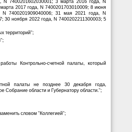
, N 7400201602030001; 3 марта 2016 года, N
 марта 2017 года, N 7400201703010009; 8 июня
, N 7400201909040006; 31 мая 2021 года, N
; 30 ноября 2022 года, N 7400202211300003; 5
ых территорий";
";
 работы Контрольно-счетной палаты, который
етной палаты не позднее 30 декабря года,
е Собрание области и Губернатору области.";
заменить словом "Коллегией";