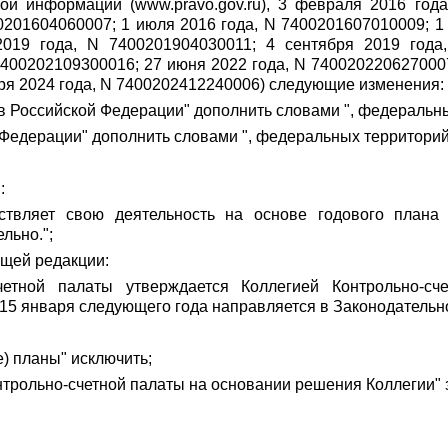
ой информации (www.pravo.gov.ru), 3 февраля 2016 года
0201604060007; 1 июля 2016 года, N 7400201607010009; 1
2019 года, N 7400201904030011; 4 сентября 2019 года
7400202109300016; 27 июня 2022 года, N 7400202206270007
бря 2024 года, N 7400202412240006) следующие изменения:
тов Российской Федерации" дополнить словами ", федеральн
а "Федерации" дополнить словами ", федеральных территорий
:
ествляет свою деятельность на основе годового плана
льно.";
ющей редакции:
четной палаты утверждается Коллегией Контрольно-сч
5 января следующего года направляется в Законодательно
е) планы" исключить;
онтрольно-счетной палаты на основании решения Коллегии" 