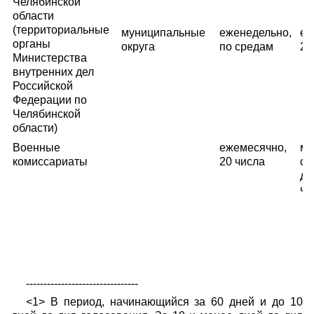
Челябинской
области
(территориальные
муниципальные
еженедельно,
еж
органы
округа
по средам
20
Министерства
внутренних дел
Российской
Федерации по
Челябинской
области)
Военные
ежемесячно,
ма
комиссариаты
20 числа
се
де
чи
--------------------------------
<1> В период, начинающийся за 60 дней и до 10