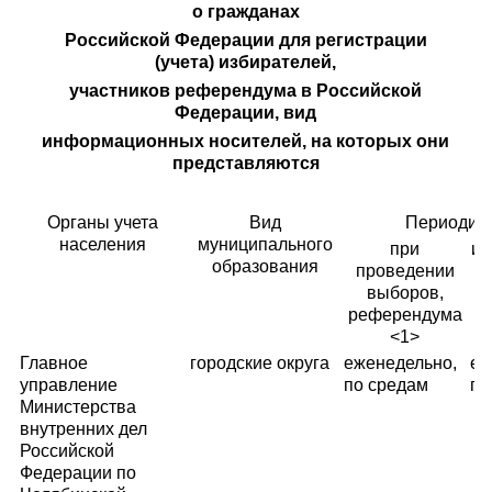
о гражданах
Российской Федерации для регистрации
(учета) избирателей,
участников референдума в Российской
Федерации, вид
информационных носителей, на которых они
представляются
Органы учета
Вид
Периодич
населения
муниципального
при
ин
образования
проведении
выборов,
референдума
<1>
Главное
городские округа
еженедельно,
еж
управление
по средам
по
Министерства
внутренних дел
Российской
Федерации по