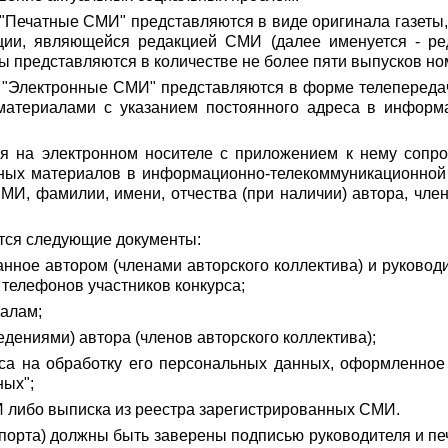
 "Печатные СМИ" представляются в виде оригинала газеты,
ции, являющейся редакцией СМИ (далее именуется - реда
 представляются в количестве не более пяти выпусков ном
и "Электронные СМИ" представляются в форме телепередач
атериалами с указанием постоянного адреса в информа
я на электронном носителе с приложением к нему сопро
ных материалов в информационно-телекоммуникационной 
МИ, фамилии, имени, отчества (при наличии) автора, член
ются следующие документы:
нное автором (членами авторского коллектива) и руковод
 телефонов участников конкурса;
иалам;
едениями) автора (членов авторского коллектива);
рса на обработку его персональных данных, оформленное
ных";
И либо выписка из реестра зарегистрированных СМИ.
спорта) должны быть заверены подписью руководителя и пе