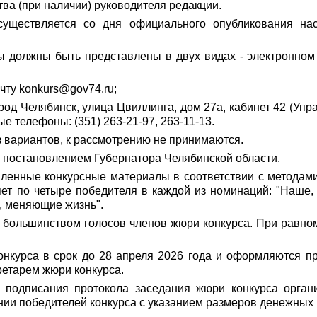
тва (при наличии) руководителя редакции.
существляется со дня официального опубликования на
ы должны быть представлены в двух видах - электронном
чту konkurs@gov74.ru;
город Челябинск, улица Цвиллинга, дом 27а, кабинет 42 (
е телефоны: (351) 263-21-97, 263-11-13.
 вариантов, к рассмотрению не принимаются.
я постановлением Губернатора Челябинской области.
вленные конкурсные материалы в соответствии с методами
ет по четыре победителя в каждой из номинаций: "Наше,
ы, меняющие жизнь".
 большинством голосов членов жюри конкурса. При равно
конкурса в срок до 28 апреля 2026 года и оформляются п
етарем жюри конкурса.
 подписания протокола заседания жюри конкурса органи
нии победителей конкурса с указанием размеров денежных