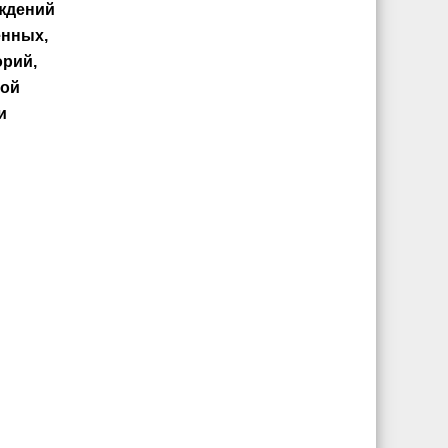
ждений
енных,
орий,
ной
и