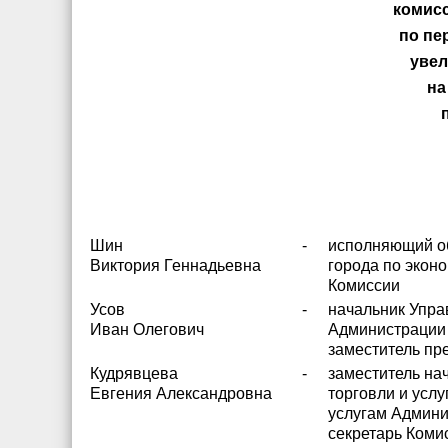
комис
по пе
увел
на
Шин
-
исполняющий об
Виктория Геннадьевна
города по экон
Комиссии
Усов
-
начальник Упра
Иван Олегович
Администрации 
заместитель пр
Кудрявцева
-
заместитель на
Евгения Александровна
торговли и услу
услугам Админи
секретарь Коми