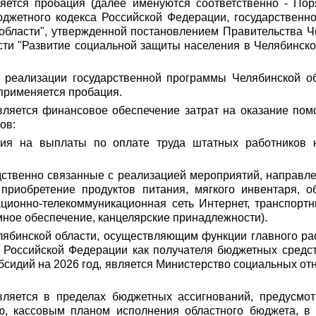
ется пробация (далее именуются соответственно - Поряд
Бюджетного кодекса Российской Федерации, государственн
бласти", утвержденной постановлением Правительства Чел
ти "Развитие социальной защиты населения в Челябинской
 реализации государственной программы Челябинской об
применяется пробация.
ляется финансовое обеспечение затрат на оказание пом
ов:
ния на выплаты по оплате труда штатных работников 
ственно связанные с реализацией мероприятий, направл
приобретение продуктов питания, мягкого инвентаря, о
ционно-телекоммуникационная сеть Интернет, транспорт
ное обеспечение, канцелярские принадлежности).
лябинской области, осуществляющим функции главного ра
м Российской Федерации как получателя бюджетных средс
бсидий на 2026 год, является Министерство социальных от
вляется в пределах бюджетных ассигнований, предусмо
ю, кассовым планом исполнения областного бюджета, в