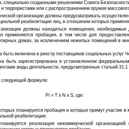
, специально созданными решениями Совета Безопасности 
 и террористами или с распространением оружия массовог
рческой организации должны предусматривать осуществле
оциальной реабилитации лиц, в отношении которых применя
ганизации должны находиться помещения, необходимые д
х применяется пробация, в том числе для предоставле
ртирных домах, за исключением нежилых помещений в мно
а быть включена в реестр поставщиков социальных услуг Ч
на быть зарегистрирована в установленном федеральным
ентами виды деятельности, предусмотренные статьей 31.1 
по следующей формуле:
Pi = T x N x S, где:
 которых планируется пробация и которые примут участие 
альной реабилитации;
планируется реализация некоммерческой организацией 