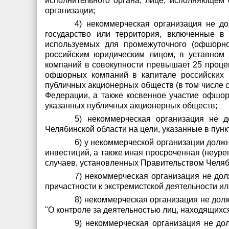
исполнительного органа, лице, исполняющем 
организации;
4) некоммерческая организация не д
государство или территория, включенные в
используемых для промежуточного (офшорно
российским юридическим лицом, в уставном 
компаний в совокупности превышает 25 процен
офшорных компаний в капитале российских 
публичных акционерных обществ (в том числе 
Федерации, а также косвенное участие офшор
указанных публичных акционерных обществ;
5) некоммерческая организация не 
Челябинской области на цели, указанные в пунк
6) у некоммерческой организации долж
инвестиций, а также иная просроченная (неур
случаев, установленных Правительством Челяб
7) некоммерческая организация не дол
причастности к экстремистской деятельности ил
8) некоммерческая организация не дол
"О контроле за деятельностью лиц, находящихс
9) некоммерческая организация не до