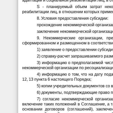
адаптации и социальной реабилитации лиц, в 
S - планируемый объем затрат неко
реабилитации лиц, в отношении которых примен
8. Условия предоставления субсидии:
прохождение некоммерческой организац
заключение некоммерческой организаци
9. Некоммерческие организации, пр
сформированном и размещенном в соответстви
1) заявление о предоставлении субсид
2) справку-расчет запрашиваемого раз
3) информацию о предполагаемой числ
некоммерческой организации по ресоциализаци
4) информацию о том, что на дату под
12, 13 пункта 6 настоящего Порядка;
5) копии учредительных документов со
6) документы, подтверждающие право п
7) согласие некоммерческой организ
включение таких положений в Соглашение, а т
основании договоров (соглашений), заключ