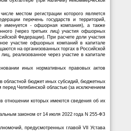
ном бухгалтере (при наличии) некоммерческой
числе местом регистрации которого является
дерации перечень государств и территорий,
е именуется - офшорная компания), а также
нного (через третьих лиц) участия офшорных
сийской Федерации). При расчете доли участия
нное участие офшорных компаний в капитале
щаются на организованных торгах в Российской
лиц, реализованное через участие в капитале
основании иных нормативных правовых актов
 в областной бюджет иных субсидий, бюджетных
м перед Челябинской областью (за исключением
, в отношении которых имеются сведения об их
альным законом от 14 июля 2022 года N 255-ФЗ
лномочий, предусмотренных главой VII Устава