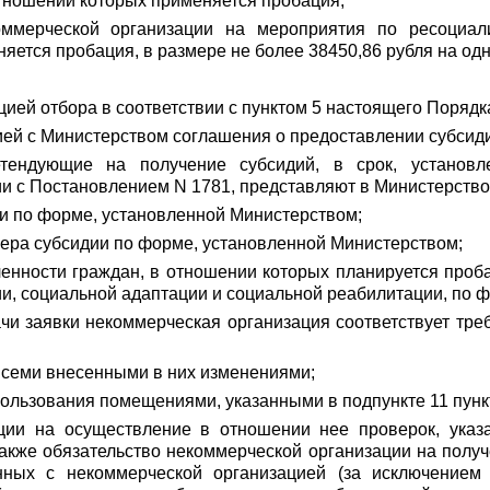
отношении которых применяется пробация;
ммерческой организации на мероприятия по ресоциали
яется пробация, в размере не более 38450,86 рубля на одн
ией отбора в соответствии с пунктом 5 настоящего Порядк
ей с Министерством соглашения о предоставлении субсиди
етендующие на получение субсидий, в срок, установ
и с Постановлением N 1781, представляют в Министерств
ии по форме, установленной Министерством;
мера субсидии по форме, установленной Министерством;
енности граждан, в отношении которых планируется проба
и, социальной адаптации и социальной реабилитации, по 
ачи заявки некоммерческая организация соответствует тре
 всеми внесенными в них изменениями;
ользования помещениями, указанными в подпункте 11 пунк
ации на осуществление в отношении нее проверок, указ
акже обязательство некоммерческой организации на получ
енных с некоммерческой организацией (за исключением 