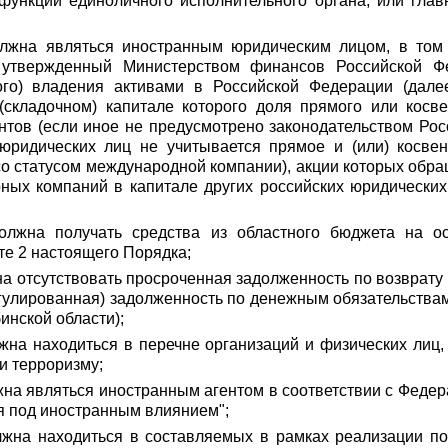
функции единоличного исполнительного органа, или глав
олжна являться иностранным юридическим лицом, в том 
 утвержденный Министерством финансов Российской Фе
го) владения активами в Российской Федерации (дале
(складочном) капитале которого доля прямого или косве
тов (если иное не предусмотрено законодательством Рос
юридических лиц не учитывается прямое и (или) косве
со статусом международной компании), акции которых обра
ных компаний в капитале других российских юридических 
должна получать средства из областного бюджета на 
те 2 настоящего Порядка;
на отсутствовать просроченная задолженность по возврату
егулированная) задолженность по денежным обязательства
инской области);
жна находиться в перечне организаций и физических лиц
и терроризму;
жна являться иностранным агентом в соответствии с Федер
я под иностранным влиянием";
лжна находиться в составляемых в рамках реализации по