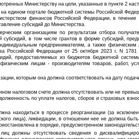
тренных Министерству на цели, указанные в пункте 2 нас
 на едином портале бюджетной системы Российской Феде
нистерством финансов Российской Федерации, в течение 
авление субсидий до Министерства.
ерческим организациям по результатам отбора получат
й субсидий, в том числе грантов в форме субсидий, пр
дивидуальным предпринимателям, а также физическим ли
а Российской Федерации от 25 октября 2023 г. N 1781
бсидий, предоставляемых из бюджетов бюджетной систем
изическим лицам - производителям товаров, работ, услу
зации, которым она должна соответствовать на дату подачи
дином налоговом счете должна отсутствовать или не превы
адолженность по уплате налогов, сборов и страховых взн
лжна находиться в процессе реорганизации (за исключе
кого лица), ликвидации, в отношении нее не должна быть
риостановлена в порядке, предусмотренном законодательс
лиц должны отсутствовать сведения о дисквалифициров