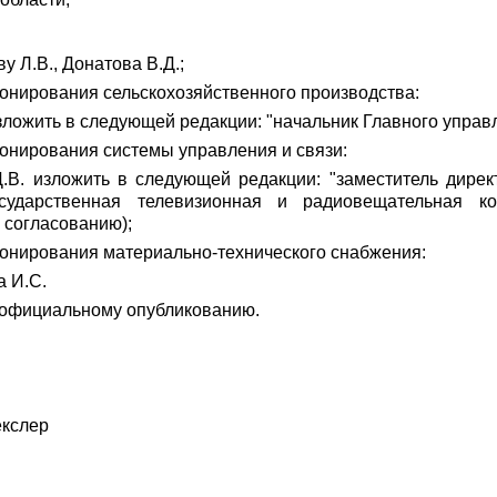
у Л.В., Донатова В.Д.;
ионирования сельскохозяйственного производства:
зложить в следующей редакции: "начальник Главного управ
ионирования системы управления и связи:
В. изложить в следующей редакции: "заместитель дирек
осударственная телевизионная и радиовещательная ко
 согласованию);
ционирования материально-технического снабжения:
а И.С.
 официальному опубликованию.
кслер